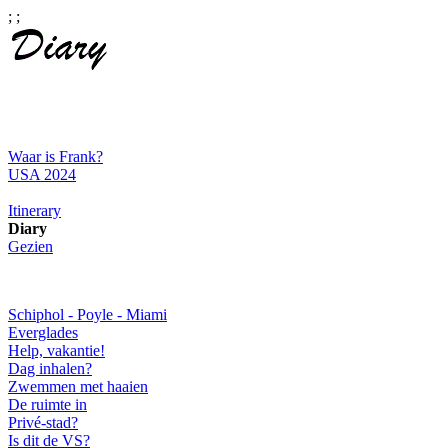
;
;
Waar is Frank?
USA 2024
Itinerary
Diary
Gezien
Schiphol - Poyle - Miami
Everglades
Help, vakantie!
Dag inhalen?
Zwemmen met haaien
De ruimte in
Privé-stad?
Is dit de VS?