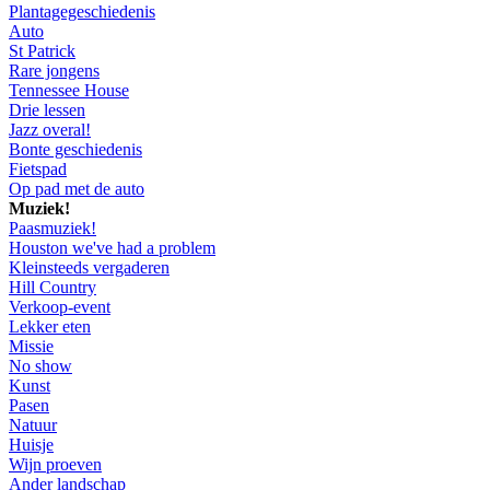
Plantagegeschiedenis
Auto
St Patrick
Rare jongens
Tennessee House
Drie lessen
Jazz overal!
Bonte geschiedenis
Fietspad
Op pad met de auto
Muziek!
Paasmuziek!
Houston we've had a problem
Kleinsteeds vergaderen
Hill Country
Verkoop-event
Lekker eten
Missie
No show
Kunst
Pasen
Natuur
Huisje
Wijn proeven
Ander landschap